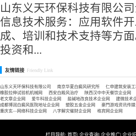
山东义天环保科技有限公司
信息技术服务：应用软件开
成、培训和技术支持等方面
投资和...
友情链接
Friendly Link
山东义天环保科技有限公司
南京华夏白癜风研究所
仁申建筑安装工
橡胶拉伸试验机机械网
西安白殿风治疗
陕西汉中中天餐饮企业网
老文章企业网
爱牛科技企业网
盐碱地改良技术企业网
建微技术
成都博润白癜风医院地址企业网
塑胶五金企业网
豪門游戏资讯传媒
重庆玄—网络科技企业网
八字解灾催财企业网
格宾网企业网
栏目导航:
首页
|
企业查询
|
企业推广
|
企业